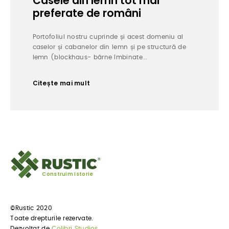
Casele din lemn tot mai
preferate de români
Portofoliul nostru cuprinde și acest domeniu al
caselor și cabanelor din lemn și pe structură de
lemn (blockhaus- bârne îmbinate...
Citește mai mult
Construim Istorie
©Rustic 2020
Toate drepturile rezervate.
Dezvoltat de
Colibri Studios